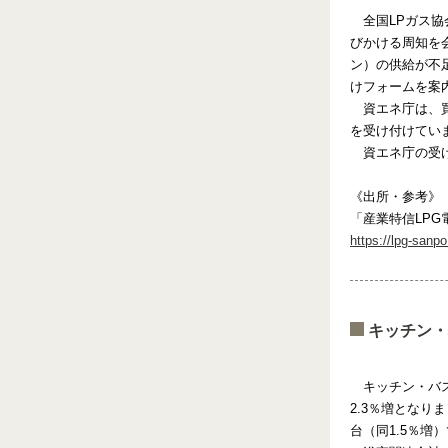
全国LPガス
びかける周知を
ン）の供給が不
けフォームを案
資エネ庁は、
を受け付けてい
資エネ庁の受
《出所・参考》
「産業特信LPG
https://lpg-sanp
キッチン・
キッチン・バス
2.3％増となり
台（同1.5％増