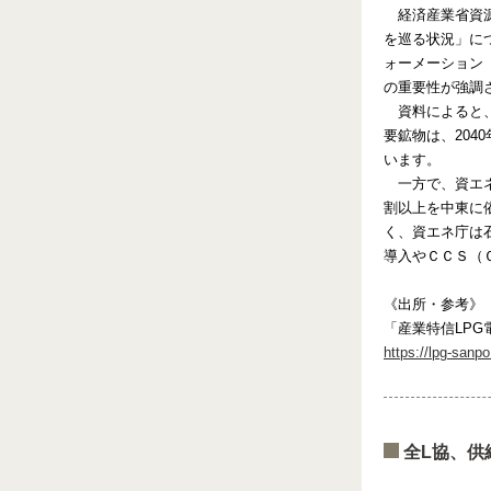
経済産業省資
を巡る状況」に
ォーメーション
の重要性が強調
資料によると
要鉱物は、204
います。
一方で、資エ
割以上を中東に
く、資エネ庁は
導入やＣＣＳ（
《出所・参考》
「産業特信LPG
https://lpg-sanp
全L協、供