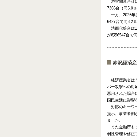
浴室関連合計は
7366台（同5.
一方、2025
6427台で同8.
洗面化粧台は1
が8万6547台で
赤沢経済産
経済産業省は
バー攻撃への対
悪用された場合
国民生活に影響
対応のキーワ
提示。事業者側
ました。
また金融庁も
弱性管理や修正