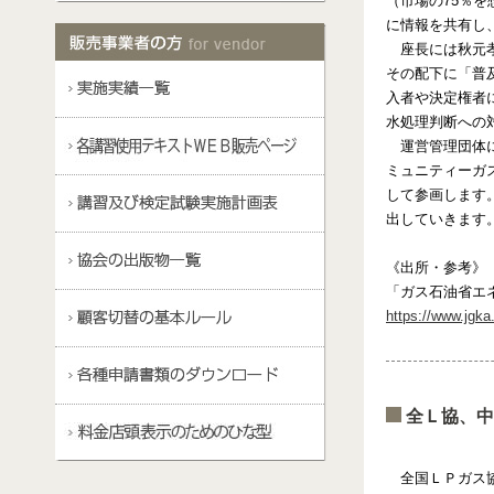
（市場の75％
に情報を共有し
座長には秋元
その配下に「普
入者や決定権者
水処理判断への
運営管理団体
ミュニティーガ
して参画します
出していきます
《出所・参考》
「ガス石油省エ
https://www.jgka.
全Ｌ協、
全国ＬＰガス