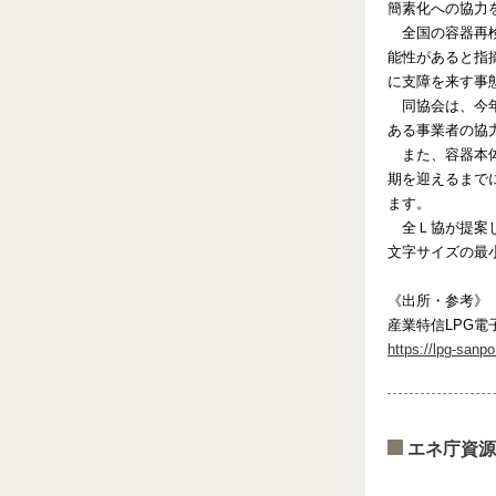
簡素化への協力
全国の容器再
能性があると指
に支障を来す事
同協会は、今
ある事業者の協
また、容器本
期を迎えるまで
ます。
全Ｌ協が提案
文字サイズの最
《出所・参考》
産業特信LPG電
https://lpg-sanp
エネ庁資源