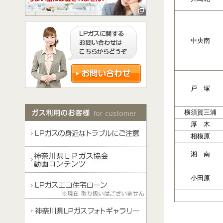
中央南
戸 塚
横須賀三浦
厚 木
相模原
湘 南
小田原