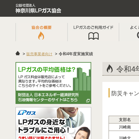
令和4年度実施実績
販売事業者向け
令和4
防災キャ
支部名
川崎南
川崎北