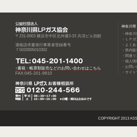
神奈川県
・神奈川
〒231-0003 横浜市中区北仲通3-33 共済ビル別館
・ＬＰガ
適格請求書発行事業者登録番号
・よくあ
Ｔ5020005010302
・県内販
・関連リ
・個人情
・お問い
↑書籍・帳票類販売などのお問い合わせはこちら
・サイト
FAX:045-201-9810
COPYRIGHT 2013 ASS