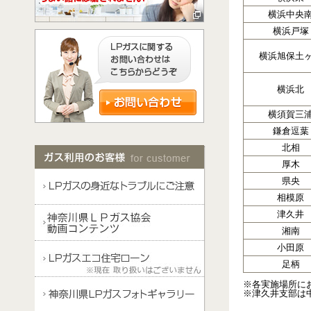
横浜中央
横浜戸塚
横浜旭保土
横浜北
横須賀三
鎌倉逗葉
北相
厚木
県央
相模原
津久井
湘南
小田原
足柄
※各実施場所に
※津久井支部は