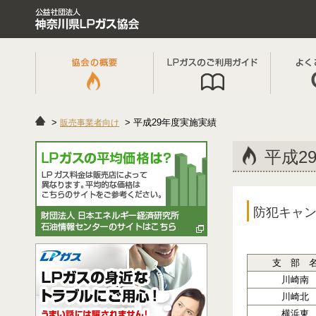
平成29年度実施実績
販売事業者向け
平成2
防犯キャン
支 部 
川崎南
川崎北
横浜東