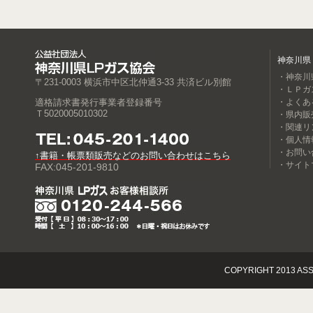
神奈川県
・神奈川
〒231-0003 横浜市中区北仲通3-33 共済ビル別館
・ＬＰガ
適格請求書発行事業者登録番号
・よくあ
Ｔ5020005010302
・県内販
・関連リ
・個人情
・お問い
↑書籍・帳票類販売などのお問い合わせはこちら
・サイト
FAX:045-201-9810
COPYRIGHT 2013 ASS