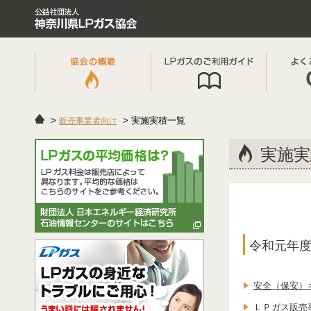
実施実積一覧
販売事業者向け
実施実
令和元年
安全（保安）
ＬＰガス販売