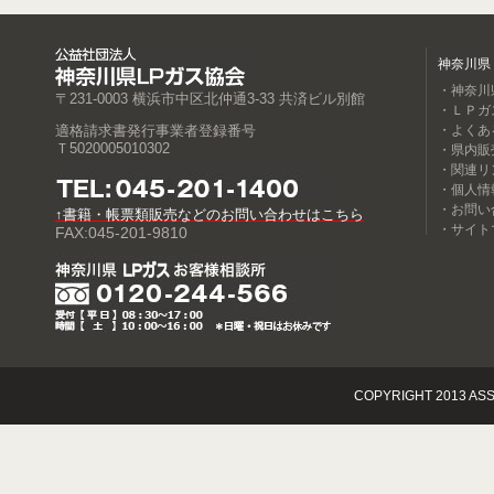
神奈川県
・神奈川
〒231-0003 横浜市中区北仲通3-33 共済ビル別館
・ＬＰガ
適格請求書発行事業者登録番号
・よくあ
Ｔ5020005010302
・県内販
・関連リ
・個人情
・お問い
↑書籍・帳票類販売などのお問い合わせはこちら
・サイト
FAX:045-201-9810
COPYRIGHT 2013 ASS